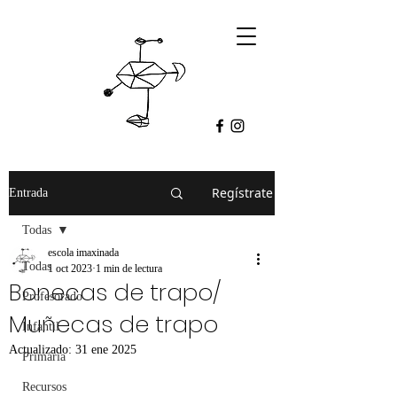
Regístrate
Entrada
Todas
escola imaxinada
Todas
1 oct 2023
1 min de lectura
Bonecas de trapo/
Profesorado
Muñecas de trapo
Infantil
Actualizado:
31 ene 2025
Primaria
Recursos