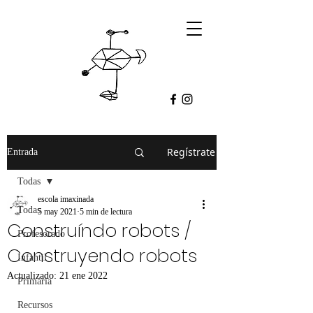
Regístrate
Entrada
Todas
escola imaxinada
Todas
5 may 2021
5 min de lectura
Construíndo robots /
Profesorado
Construyendo robots
Infantil
Actualizado:
21 ene 2022
Primaria
Recursos