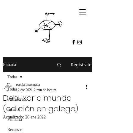
Regístrate
Entrada
Todas
escola imaxinada
Todas
12 dic 2021
2 min de lectura
Debuxar o mundo
Profesorado
(edición en galego)
Infantil
Actualizado:
26 ene 2022
Primaria
Recursos