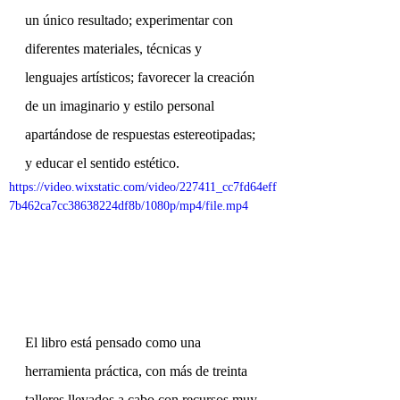
un único resultado; experimentar con 
diferentes materiales, técnicas y 
lenguajes artísticos; favorecer la creación 
de un imaginario y estilo personal 
apartándose de respuestas estereotipadas; 
y educar el sentido estético.
https://video.wixstatic.com/video/227411_cc7fd64eff
7b462ca7cc38638224df8b/1080p/mp4/file.mp4
El libro está pensado como una 
herramienta práctica, con más de treinta 
talleres llevados a cabo con recursos muy 