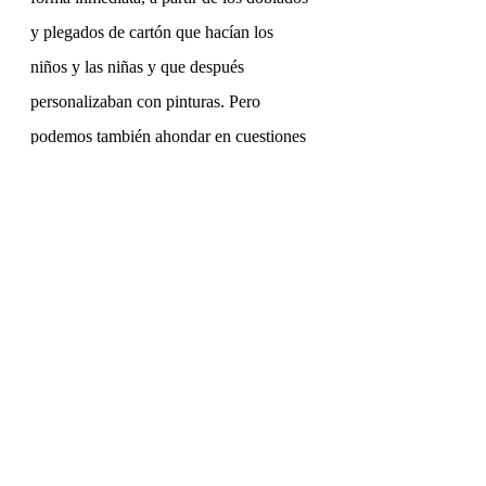
y plegados de cartón que hacían los 
niños y las niñas y que después 
personalizaban con pinturas. Pero 
podemos también ahondar en cuestiones 
de diseño de la forma de la bolsa, 
haciendo bocetos previos que recojan 
otras ideas y propuestas. 
Como ejemplo de otras posibilidades de 
investigación de formas mostramos las 
bolsas de papel 
tybek
 de la diseñadora 
Saskia
 Díez, que fueron galardonadas 
con el Premio de Diseño en el año 2010 
en Alemania, y exploran nuevas 
posibilidades de un material, en 