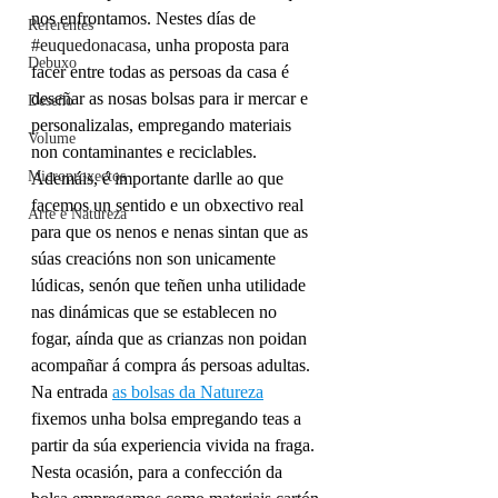
nos enfrontamos. Nestes días de 
Referentes
#euquedonacasa
, unha proposta para 
Debuxo
facer entre todas as persoas da casa é 
deseñar as nosas bolsas para ir mercar e 
Deseño
personalizalas, empregando materiais 
Volume
non contaminantes e reciclables. 
Microproxectos
Ademáis, é importante darlle ao que 
facemos un sentido e un obxectivo real 
Arte e Natureza
para que os nenos e nenas sintan que as 
súas creacións non son unicamente 
lúdicas, senón que teñen unha utilidade 
nas dinámicas que se establecen no 
fogar, aínda que as crianzas non poidan 
acompañar á compra ás persoas adultas. 
Na entrada 
as bolsas da Natureza
fixemos unha bolsa empregando teas a 
partir da súa experiencia vivida na fraga. 
Nesta ocasión, para a confección da 