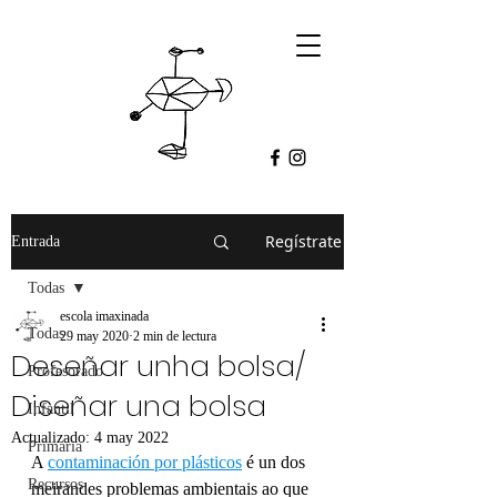
Regístrate
Entrada
Todas
escola imaxinada
Todas
29 may 2020
2 min de lectura
Deseñar unha bolsa/
Profesorado
Diseñar una bolsa
Infantil
Actualizado:
4 may 2022
Primaria
A 
contaminación por plásticos
 é un dos 
Recursos
meirandes problemas ambientais ao que 