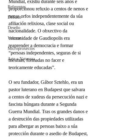
Mundial, existiu durante seis anos e 
Referentes
proporcionou refuxio a centos de nenos e 
nenas orfos independentemente da súa 
Debuxo
afiliación relixiosa, clase social ou 
Deseño
nacionalidade. O obxectivo da 
comunidade de Gaudiopolis era 
Volume
reaprender a democracia e formar 
Microproxectos
“persoas independentes, seguras de si 
Arte e Natureza
mesmas, formadas no facer e 
teoricamente educadas”.
O seu fundador, Gábor Sztehlo, era un 
pastor luterano en Budapest que salvara 
a centos de xudeus da persecución nazi e 
fascista húngara durante a Segunda 
Guerra Mundial. Tras os grandes danos e 
a destrución das propiedades utilizadas 
para albergar as persoas baixo a súa 
protección durante o asedio de Budapest, 