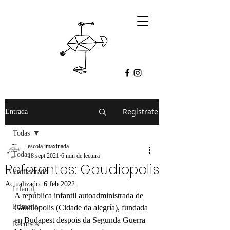
Regístrate
Entrada
Todas
escola imaxinada
Todas
18 sept 2021
6 min de lectura
Referentes: Gaudiopolis
Profesorado
Actualizado:
6 feb 2022
Infantil
A república infantil autoadministrada de 
Primaria
Gaudiopolis (Cidade da alegría), fundada 
en Budapest despois da Segunda Guerra 
Recursos