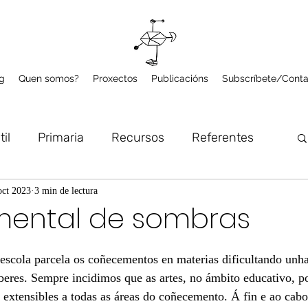
g
Quen somos?
Proxectos
Publicacións
Subscríbete/Conta
til
Primaria
Recursos
Referentes
lume
Microproxectos
Arte e Natureza
oct 2023
3 min de lectura
ental de sombras
a escola parcela os coñecementos en materias dificultando unha
saberes. Sempre incidimos que as artes, no ámbito educativo, 
extensibles a todas as áreas do coñecemento. Á fin e ao cabo, 