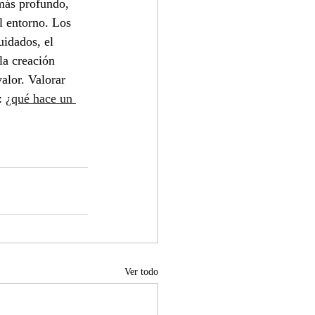
más profundo,  
l entorno. Los 
uidados, el 
la creación 
valor. Valorar 
: 
¿qué hace un 
Ver todo