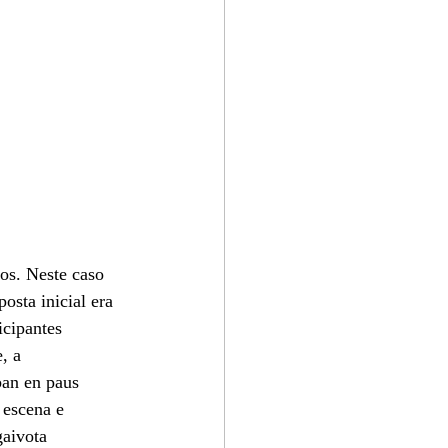
os. Neste caso 
osta inicial era 
icipantes 
, a 
ban en paus 
 escena e 
gaivota 