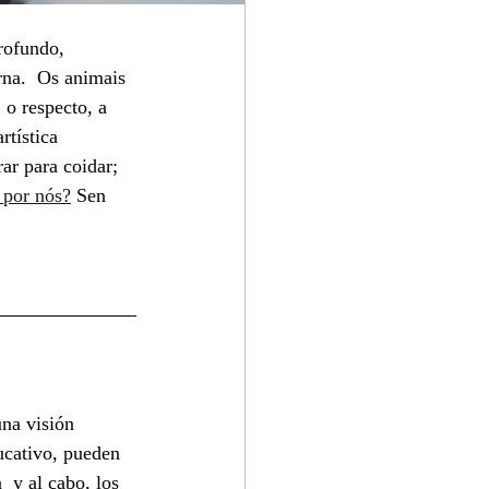
rofundo,  
rna.  Os animais 
 o respecto, a 
rtística 
ar para coidar; 
 por nós?
 Sen 
una visión 
ducativo, pueden 
 y al cabo, los 