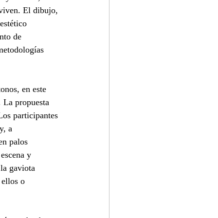
iven. El dibujo, 
estético 
nto de 
metodologías 
onos, en este 
. La propuesta 
Los participantes 
y, a 
en palos 
 escena y 
la gaviota 
ellos o  