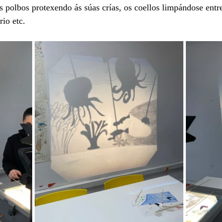
s polbos protexendo ás súas crías, os coellos limpándose entre
rio etc. 