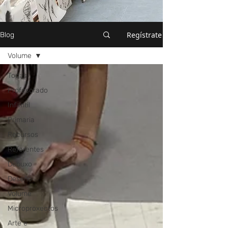
Regístrate
Blog
Volume
Todas
Profesorado
Infantil
Primaria
Recursos
Referentes
Debuxo
Deseño
Volume
Microproxectos
Arte e