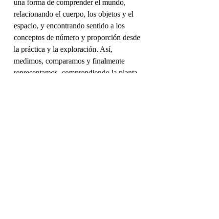
una forma de comprender el mundo, 
relacionando el cuerpo, los objetos y el 
espacio, y encontrando sentido a los 
conceptos de número y proporción desde 
la práctica y la exploración. Así, 
medimos, comparamos y finalmente 
representamos, comprendiendo la planta 
como una traducción de lo vivido a lo 
dibujado.
La incorporación del mobiliario permitió 
seguir profundizando en la relación entre 
cuerpo y espacio, preguntándonos 
cuánto ocupamos y qué necesitamos 