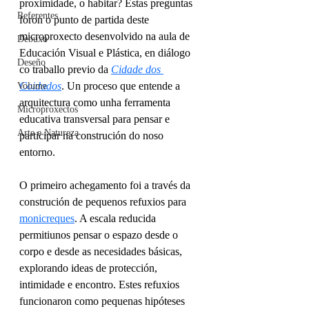
proximidade, o habitar? Estas preguntas 
Referentes
foron o punto de partida deste 
microproxecto desenvolvido na aula de 
Debuxo
Educación Visual e Plástica, en diálogo 
Deseño
co traballo previo da 
Cidade dos 
Coidados
. Un proceso que entende a 
Volume
arquitectura como unha ferramenta 
Microproxectos
educativa transversal para pensar e 
Arte e Natureza
participar na construción do noso 
entorno.
O primeiro achegamento foi a través da 
construción de pequenos refuxios para 
monicreques
. A escala reducida 
permitiunos pensar o espazo desde o 
corpo e desde as necesidades básicas, 
explorando ideas de protección, 
intimidade e encontro. Estes refuxios 
funcionaron como pequenas hipóteses 