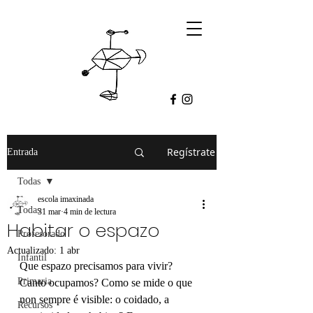
Regístrate
Entrada
Todas
escola imaxinada
Todas
31 mar
4 min de lectura
Habitar o espazo
Profesorado
Actualizado:
1 abr
Infantil
Que espazo precisamos para vivir? 
Primaria
Canto ocupamos? Como se mide o que 
non sempre é visible: o coidado, a 
Recursos