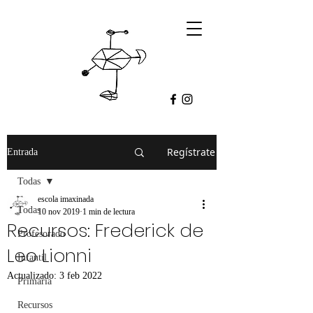
Regístrate
Entrada
Todas
escola imaxinada
Todas
10 nov 2019
1 min de lectura
Recursos: Frederick de
Profesorado
Leo Lionni
Infantil
Actualizado:
3 feb 2022
Primaria
Recursos