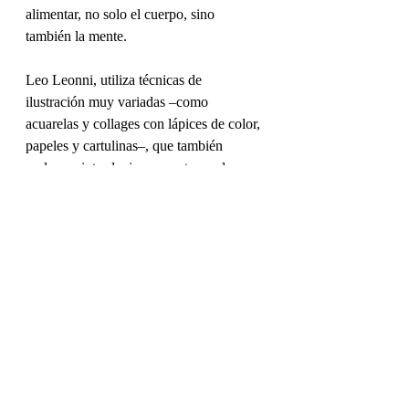
alimentar, no solo el cuerpo, sino 
también la mente.
Leo Leonni, utiliza técnicas de 
ilustración muy variadas –como 
acuarelas y collages con lápices de color, 
papeles y cartulinas–, que también 
podemos introducir en nuestras aulas.
Recursos
Entradas recientes
Ver todo