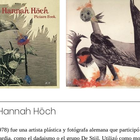
 Hannah Höch
978
) fue una 
artista
 plástica y 
fotógrafa
alemana
 que participó
rdia, como el dadaismo o el grupo De Stijl. Utilizó como mo