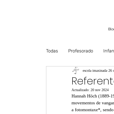
Blo
Todas
Profesorado
Infan
Debuxo
Deseño
Vo
escola imaxinada
26 
Referen
Actualizado:
20 nov 2024
Hannah Höch (1889-1978
movementos de vangard
a fotomontaxe*​, sendo