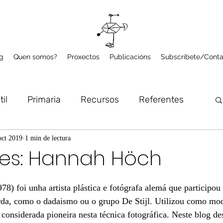
g
Quen somos?
Proxectos
Publicacións
Subscríbete/Conta
til
Primaria
Recursos
Referentes
lume
Microproxectos
Arte e Natureza
oct 2019
1 min de lectura
tes: Hannah Höch
) foi unha artista plástica e fotógrafa alemá que participou 
a, como o dadaismo ou o grupo De Stijl. Utilizou como mod
 considerada pioneira nesta técnica fotográfica. Neste blog d