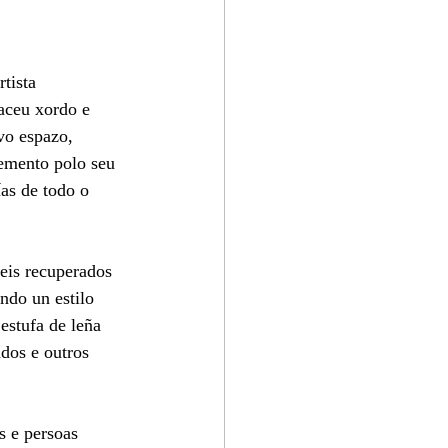
tista 
aceu xordo e 
vo espazo, 
emento polo seu 
as de todo o 
eis recuperados 
ndo un estilo 
estufa de leña 
dos e outros 
s e persoas 