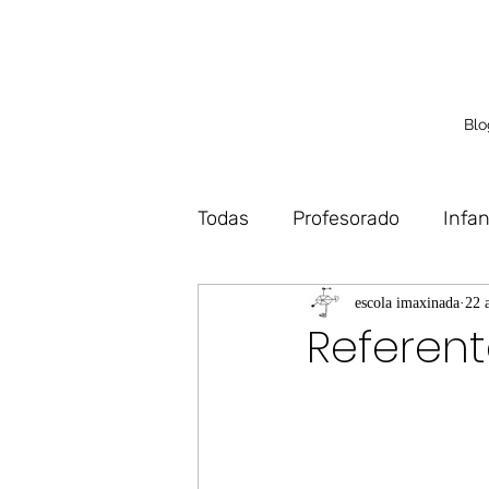
Blo
Todas
Profesorado
Infan
Debuxo
Deseño
Vo
escola imaxinada
22 
Referent