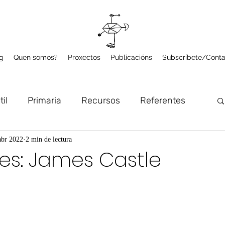
g
Quen somos?
Proxectos
Publicacións
Subscríbete/Conta
til
Primaria
Recursos
Referentes
lume
Microproxectos
Arte e Natureza
abr 2022
2 min de lectura
es: James Castle