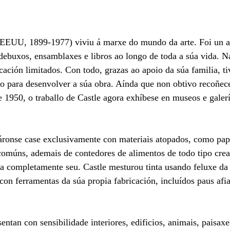
 EEUU, 1899-1977) viviu á marxe do mundo da arte. Foi un ar
debuxos, ensamblaxes e libros ao longo de toda a súa vida. N
ación limitados. Con todo, grazas ao apoio da súa familia, ti
o para desenvolver a súa obra. Aínda que non obtivo recoñec
e 1950, o traballo de Castle agora exhíbese en museos e galerí
áronse case exclusivamente con materiais atopados, como pap
comúns, ademais de contedores de alimentos de todo tipo crea
a completamente seu. Castle mesturou tinta usando feluxe da 
con ferramentas da súa propia fabricación, incluídos paus afia
ntan con sensibilidade interiores, edificios, animais, paisaxe