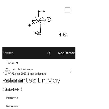
Regístrate
Entrada
Todas
escola imaxinada
Todas
2 sept 2023
2 min de lectura
Referentes: Lin May
Profesorado
Saeed
Infantil
Primaria
Recursos