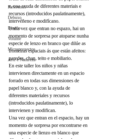
e, coa axuda de diferentes materiais e 
Referentes
recursos (introducidos paulatinamente), 
Debuxo
intervéñeno e modifícano. 
Deseño
Unha vez que entran no espazo, hai un 
momento de sorpresa por atoparse nunha 
Volume
especie de lenzo en branco que dilúe as 
Microproxectos
fronteiras espaciais ás que están afeitos: 
paredes, chan, teito e mobiliario. 
Arte e Natureza
En este taller los niños y niñas 
intervienen directamente en un espacio 
forrado en todas sus dimensiones de 
papel blanco y, con la ayuda de 
diferentes materiales y recursos 
(introducidos paulatinamente), lo 
intervienen y modifican.
Una vez que entran en el espacio, hay un 
momento de sorpresa por encontrarse en 
una especie de lienzo en blanco que 