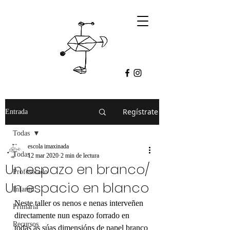
Regístrate
Entrada
Todas
escola imaxinada
Todas
12 mar 2020
2 min de lectura
Un espazo en branco/
Profesorado
Un espacio en blanco
Infantil
Neste taller os nenos e nenas interveñen 
Primaria
directamente nun espazo forrado en 
Recursos
todas as súas dimensións de papel branco 