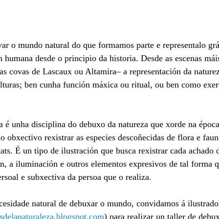
var o mundo natural do que formamos parte e representalo gr
n humana desde o principio da historia. Desde as escenas máis
das covas de Lascaux ou Altamira– a representación da naturez
ulturas; ben cunha función máxica ou ritual, ou ben como exerc
sta é unha disciplina do debuxo da natureza que xorde na époc
o obxectivo rexistrar as especies descoñecidas de flora e fau
ts. É un tipo de ilustración que busca rexistrar cada achado 
, a iluminación e outros elementos expresivos de tal forma 
rsoal e subxectiva da persoa que o realiza.
cesidade natural de debuxar o mundo, convidamos á ilustrador
sdelanaturaleza.blogspot.com
) para realizar un taller de debux