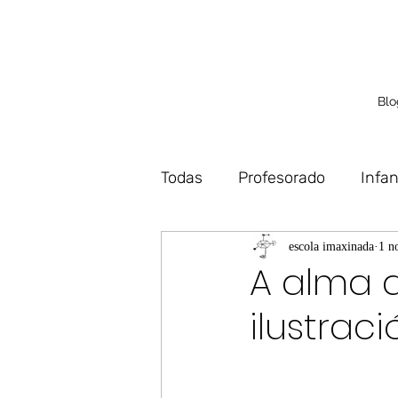
Blo
Todas
Profesorado
Infan
Debuxo
Deseño
Vo
escola imaxinada
1 n
A alma d
ilustraci