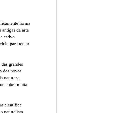
áficamente forma 
 antigas da arte 
a estivo 
icio para tentar 
a das grandes 
na dos novos 
da natureza, 
que cobra moita 
a científica 
o naturalista 