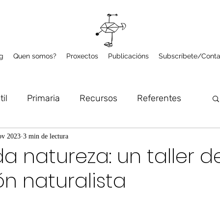
g
Quen somos?
Proxectos
Publicacións
Subscríbete/Conta
til
Primaria
Recursos
Referentes
lume
Microproxectos
Arte e Natureza
ov 2023
3 min de lectura
a natureza: un taller d
ón naturalista