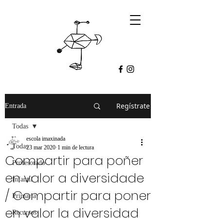
Regístrate
Entrada
Todas
escola imaxinada
Todas
23 mar 2020
1 min de lectura
Compartir para poñer
Profesorado
en valor a diversidade
Infantil
/ Compartir para poner
Primaria
en valor la diversidad
Recursos