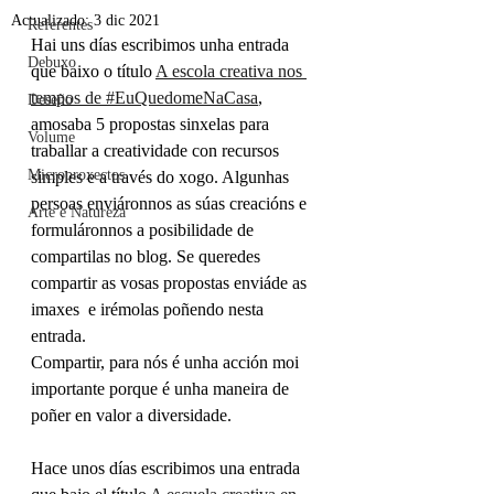
Actualizado:
3 dic 2021
Referentes
Hai uns días escribimos unha entrada 
Debuxo
que baixo o título 
A escola creativa nos 
tempos de #EuQuedomeNaCasa
, 
Deseño
amosaba 5 propostas sinxelas para 
Volume
traballar a creatividade con recursos 
Microproxectos
simples e a través do xogo. Algunhas 
persoas enviáronnos as súas creacións e 
Arte e Natureza
formuláronnos a posibilidade de 
compartilas no blog. Se queredes 
compartir as vosas propostas enviáde as 
imaxes  e irémolas poñendo nesta 
entrada.
Compartir, para nós é unha acción moi 
importante porque é unha maneira de 
poñer en valor a diversidade.
Hace unos días escribimos una entrada 