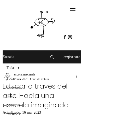
Regístrate
Entrada
Todas
escola imaxinada
Todas
2 mar 2023
3 min de lectura
Educar a través del
Profesorado
arte. Hacia una
Infantil
escuela imaginada
Primaria
Actualizado:
16 mar 2023
Recursos