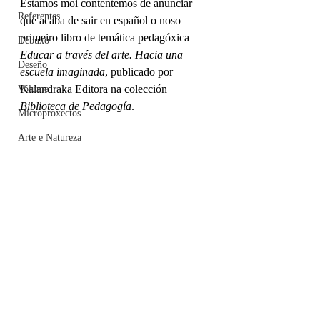
Estamos moi contentemos de anunciar 
Referentes
que acaba de sair en español o noso 
primeiro libro de temática pedagóxica 
Debuxo
Educar a través del arte. Hacia una 
Deseño
escuela imaginada
, publicado por 
Kalandraka Editora na colección 
Volume
Biblioteca de Pedagogía
. 
Microproxectos
Arte e Natureza