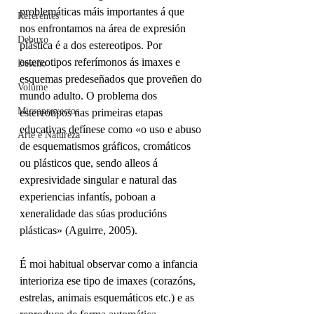
problemáticas máis importantes á que 
Referentes
nos enfrontamos na área de expresión 
Debuxo
plástica é a dos estereotipos. Por 
estereotipos referímonos ás imaxes e 
Deseño
esquemas predeseñados que proveñen do 
Volume
mundo adulto. O problema dos 
Microproxectos
estereotipos nas primeiras etapas 
educativas defínese como «o uso e abuso 
Arte e Natureza
de esquematismos gráficos, cromáticos 
ou plásticos que, sendo alleos á 
expresividade singular e natural das 
experiencias infantís, poboan a 
xeneralidade das súas producións 
plásticas» (Aguirre, 2005).  
É moi habitual observar como a infancia 
interioriza ese tipo de imaxes (corazóns, 
estrelas, animais esquemáticos etc.) e as 