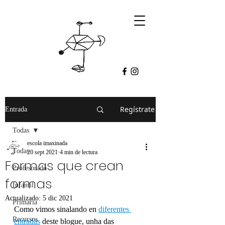
Regístrate
Entrada
Todas
escola imaxinada
Todas
20 sept 2021
4 min de lectura
Formas que crean
Profesorado
formas
Infantil
Actualizado:
5 dic 2021
Primaria
Como vimos sinalando en 
diferentes 
Recursos
entradas
 deste blogue, unha das 