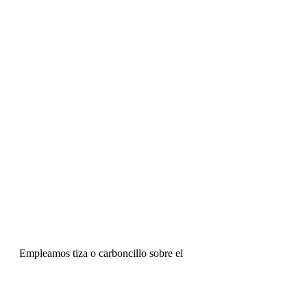
Empleamos tiza o carboncillo sobre el 
papel porque son materiales que 
permiten, no solo dibujar, sino también 
"desdibujarse" –bien en acciones 