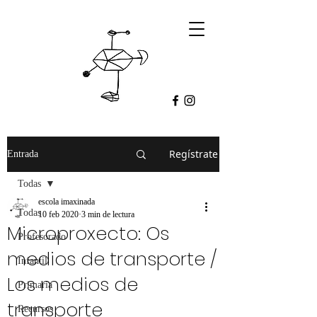
Regístrate
Entrada
Todas
escola imaxinada
Todas
10 feb 2020
3 min de lectura
Microproxecto: Os
Profesorado
medios de transporte /
Infantil
Los medios de
Primaria
transporte
Recursos