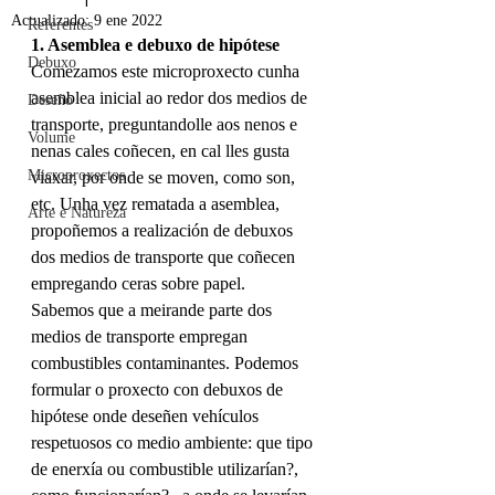
Actualizado:
9 ene 2022
Referentes
1. Asemblea e debuxo de hipótese
Debuxo
Comezamos este microproxecto cunha 
asemblea inicial ao redor dos medios de 
Deseño
transporte, preguntandolle aos nenos e 
Volume
nenas cales coñecen, en cal lles gusta 
Microproxectos
viaxar, por onde se moven, como son, 
etc. Unha vez rematada a asemblea, 
Arte e Natureza
propoñemos a realización de debuxos 
dos medios de transporte que coñecen 
empregando ceras sobre papel. 
Sabemos que a meirande parte dos 
medios de transporte empregan 
combustibles contaminantes. Podemos 
formular o proxecto con debuxos de 
hipótese onde deseñen vehículos 
respetuosos co medio ambiente: que tipo 
de enerxía ou combustible utilizarían?, 