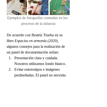
Ejemplos de fotografías centradas en los  
procesos de la infancia
De acuerdo con Beatriz Trueba en su 
libro 
Espacios en armonía (2020), 
algunos consejos para la realización de 
un panel de documentación serían:
Presentación clara y cuidada. 
Nosotros utilizamos fondo blanco. 
Evitar estereotipos e imágenes 
prediseñadas. El panel no necesita 
"decoraciones" externas,  el propio 
registro del proceso de la infancia 
ya tiene una carga estética propia y 
valiosa y no debe ser disfrazado.
Predominio de las imágenes frente 