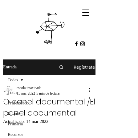
Regístrate
Entrada
Todas
escola imaxinada
Todas
13 mar 2022
5 min de lectura
O panel documental /El
Profesorado
panel documental
Infantil
Actualizado:
14 mar 2022
Primaria
Recursos