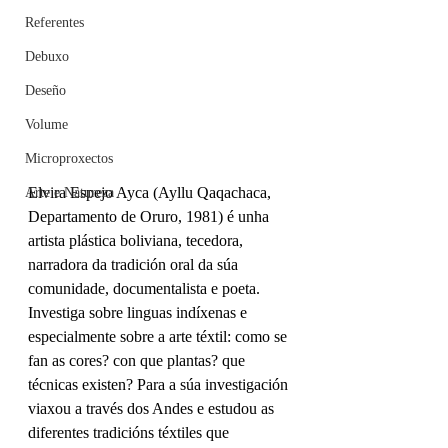
Referentes
Debuxo
Deseño
Volume
Microproxectos
Elvira Espejo Ayca (Ayllu Qaqachaca, 
Arte e Natureza
Departamento de Oruro, 1981) é unha 
artista plástica boliviana, tecedora, 
narradora da tradición oral da súa 
comunidade, documentalista e poeta. 
Investiga sobre linguas indíxenas e 
especialmente sobre a arte téxtil: como se 
fan as cores? con que plantas? que 
técnicas existen? Para a súa investigación 
viaxou a través dos Andes e estudou as 
diferentes tradicións téxtiles que 