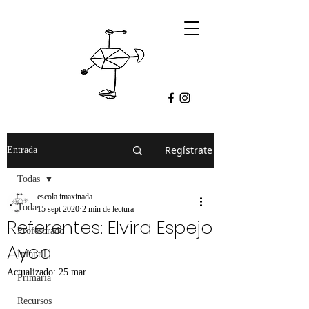
Regístrate
Entrada
Todas
escola imaxinada
Todas
15 sept 2020
2 min de lectura
Referentes: Elvira Espejo
Profesorado
Ayca
Infantil
Actualizado:
25 mar
Primaria
Recursos