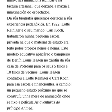
man», nas limitacións técnicas e na 
factura artesanal, que deixaba a maxia á 
imaxinación do espectador. 
Da súa biografía queremos destacar a súa 
experiencia pedagóxica. En 1922, 
Lotte 
Reiniger
 e o seu marido, Carl 
Koch
, 
traballaron nunha pequena escola 
privada na que o material de estudo era 
feito polos propios nenos e nenas. Este 
modelo educativo aplicárao o banqueiro 
de Berlín Louis 
Hagen
 no xardín da súa 
casa de 
Potsdam
 para os seus 5 fillos e 
10 fillos de veciños. Louis 
Hagen
contratou a 
Lotte Reiniger
 e Carl 
Koch
para esa escola e financioulles, a cambio, 
un pequeno estudo próximo no que se 
construíu unha mesa de animación onde 
se fixo a película 
As aventuras do 
príncipe Ahmed
.