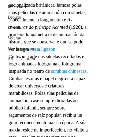
nacionalizada británica), famosa polas 
Referentes
súas películas de animación con siluetas, 
Debuxo
especialmente a longametraxe 
As 
aventuras do príncipe 
Achmed
(1926), a 
Deseño
primeira longametraxe de animación da 
Volume
historia que se conserva, e que se pode 
Microproxectos
ver íntegra 
nesta ligazón
.
Cultivou a arte das siluetas recortadas e 
Arte e Natureza
logo animadas fotograma a fotograma, 
inspirada no teatro de 
sombras 
chinescas
. 
Cunhas tesoiras e papel negro era capaz 
de crear universos e criaturas 
marabillosas. Polas súas películas de 
animación, case sempre dirixidas ao 
público infantil, sempre sobre 
argumentos de raíz popular, recibiu un 
gran recoñecemento na súa época. A súa 
maxia reside na imperfección, no «feito a 