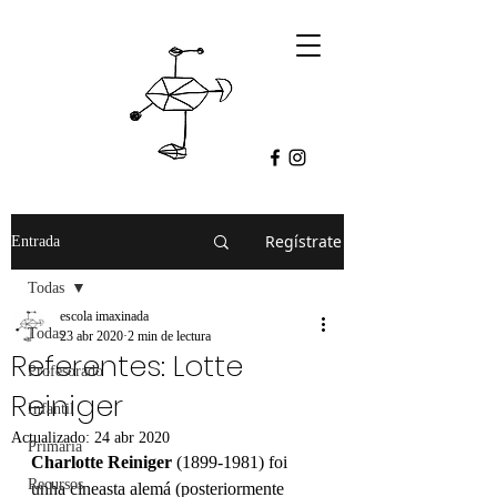
Regístrate
Entrada
Todas
escola imaxinada
Todas
23 abr 2020
2 min de lectura
Referentes: Lotte
Profesorado
Reiniger
Infantil
Actualizado:
24 abr 2020
Primaria
Charlotte 
Reiniger
 (1899-1981) foi 
Recursos
unha cineasta alemá (posteriormente 