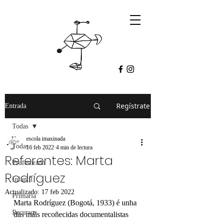
Regístrate
Entrada
Todas
escola imaxinada
Todas
16 feb 2022
4 min de lectura
Referentes: Marta
Profesorado
Rodríguez
Infantil
Actualizado:
17 feb 2022
Primaria
Marta Rodríguez (Bogotá, 1933) é unha 
Recursos
das máis recoñecidas documentalistas 