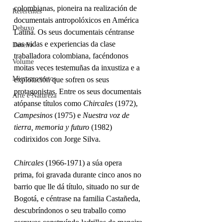
colombianas, pioneira na realización de 
Referentes
documentais antropolóxicos en América 
Debuxo
Latina. Os seus documentais céntranse 
nas vidas e experiencias da clase 
Deseño
traballadora colombiana, facéndonos 
Volume
moitas veces testemuñas da inxustiza e a 
Microproxectos
explotación que sofren os seus 
protagonistas. Entre os seus documentais 
Arte e Natureza
atópanse títulos como 
Chircales
 (1972), 
Campesinos
 (1975) e 
Nuestra voz de 
tierra, memoria y futuro
 (1982) 
codirixidos con Jorge Silva. 
Chircales 
(1966-1971) a súa opera 
prima, foi gravada durante cinco anos no 
barrio que lle dá título, situado no sur de 
Bogotá, e céntrase na familia Castañeda, 
descubríndonos o seu traballo como 