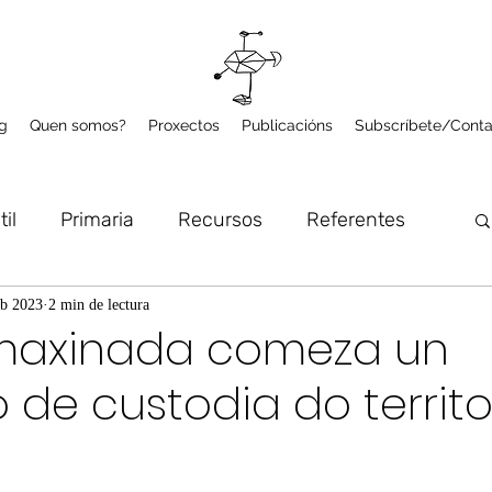
g
Quen somos?
Proxectos
Publicacións
Subscríbete/Conta
til
Primaria
Recursos
Referentes
lume
Microproxectos
Arte e Natureza
eb 2023
2 min de lectura
imaxinada comeza un
 de custodia do territo