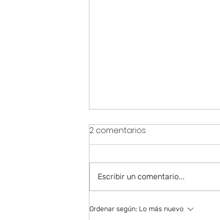
2 comentarios
Escribir un comentario...
Crear una forma, imaxinar
Ordenar según:
Lo más nuevo