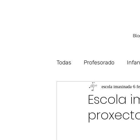
Blo
Todas
Profesorado
Infan
Debuxo
Deseño
Vo
escola imaxinada
6 f
Escola 
proxecto