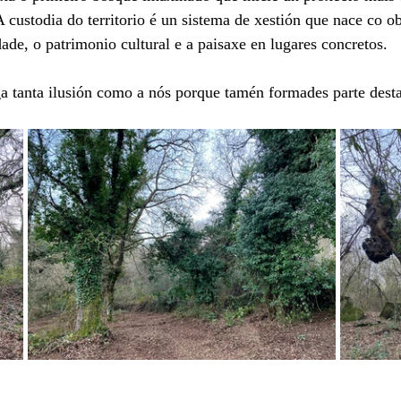
 A custodia do territorio é un sistema de xestión que nace co o
ade, o patrimonio cultural e a paisaxe en lugares concretos.
 tanta ilusión como a nós porque tamén formades parte desta