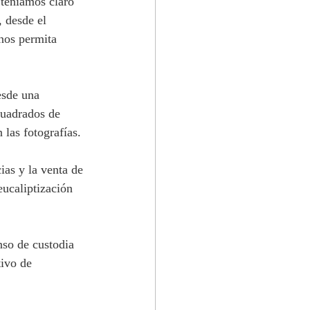
 teníamos claro 
 desde el 
 nos permita 
esde una 
cuadrados de 
 las fotografías. 
ias y la venta de 
eucaliptización 
so de custodia 
tivo de 