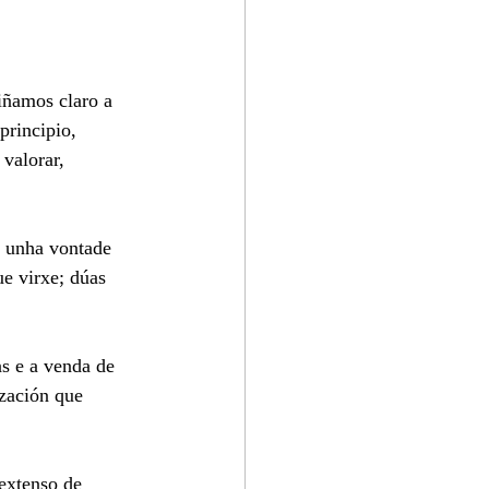
tiñamos claro a 
principio, 
valorar, 
e unha vontade 
e virxe; dúas 
as e a venda de 
ización que 
extenso de 