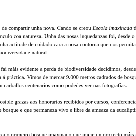
 de compartir unha nova. Cando se creou 
Escola imaxinada
 
nculo coa natureza. Unha das nosas inquedanzas foi, desde o 
unha actitude de coidado cara a nosa contorna que nos permita 
biodiversidade natural. 
fai máis evidente a perda de biodiversidade decidimos, desd
ión á práctica. Vimos de mercar 9.000 metros cadrados de bosqu
n carballos centenarios como podedes ver nas fotografías.
osible grazas aos honorarios recibidos por cursos, conferenci
ste bosque e que permaneza vivo e libre da ameaza da eucalipt
xa o primeiro bosque imaxinado que inicie un proxecto máis 