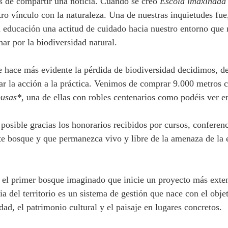
 de compartir una noticia. Cuando se creó
 Escola imaxinada
ro vínculo con la naturaleza. Una de nuestras inquietudes fue,
la educación una actitud de cuidado hacia nuestro entorno que
har por la biodiversidad natural. 
 hace más evidente la pérdida de biodiversidad decidimos, d
evar la acción a la práctica. Venimos de comprar 9.000 metros 
ousas*
, una de ellas con robles centenarios como podéis ver en
posible gracias los honorarios recibidos por cursos, conferenc
ste bosque y que permanezca vivo y libre de la amenaza de la 
el primer bosque imaginado que inicie un proyecto más exten
dia del territorio es un sistema de gestión que nace con el obje
dad, el patrimonio cultural y el paisaje en lugares concretos.