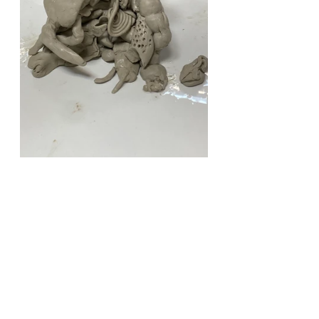
https://video.wixstatic.com/video/227411_b2c
e63290f094c3e803978b94a129d73/360p/mp4/
file.mp4
Esta propuesta se pensó a partir de una 