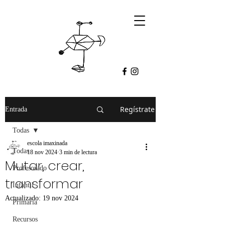
Regístrate
Entrada
Todas
escola imaxinada
Todas
18 nov 2024
3 min de lectura
Mutar, crear,
Profesorado
transformar
Infantil
Actualizado:
19 nov 2024
Primaria
Recursos