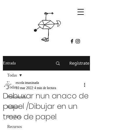
Regístrate
Entrada
Todas
escola imaxinada
Todas
10 mar 2022
4 min de lectura
Debuxar nun anaco de
Profesorado
papel /Dibujar en un
Infantil
trozo de papel
Primaria
Recursos