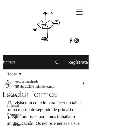
Regístrate
Entrada
Todas
escola imaxinada
Todas
29 abr 2023
3 min de lectura
Escalar formas
Profesorado
De visita nun colexio para facer un taller, 
Infantil
unha mestra de segundo de primaria 
Primaria
preguntounos se podíamos traballar a 
multiplicación. Os nenos e nenas da súa 
Recursos