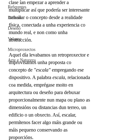
clase ían empezar a aprender a 
Referentes
multiplicar así que podería ser interesante 
traballar o concepto desde a realidade 
Debuxo
física, conectada a unha experiencia co 
Deseño
mundo real, e non como unha 
Volume
abstracción.
Microproxectos
Aquel día levabamos un retroproxector e 
Arte e Natureza
improvisamos unha proposta co 
concepto de
 "escala"
 empregando ese 
dispositivo. A palabra
 escala
, relacionada 
coa medida, emprégase moito en 
arquitectura ou deseño para debuxar 
proporcionalmente nun mapa ou plano as 
dimensións ou distancias dun terreo, un 
edificio o un obxecto. Así, escalar, 
permítenos facer algo máis grande ou 
máis pequeno conservando as 
proporcións. 