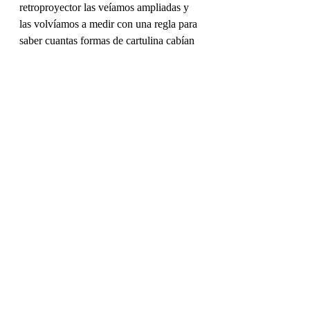
retroproyector las veíamos ampliadas y 
las volvíamos a medir con una regla para 
saber cuantas formas de cartulina cabían 
en la forma proyectada. Así las formas 
podían ser 4, 5, 6.... 10, 20... veces más 
grandes a medida que  acercamos o 
alejámos el proyector de la pantalla. 