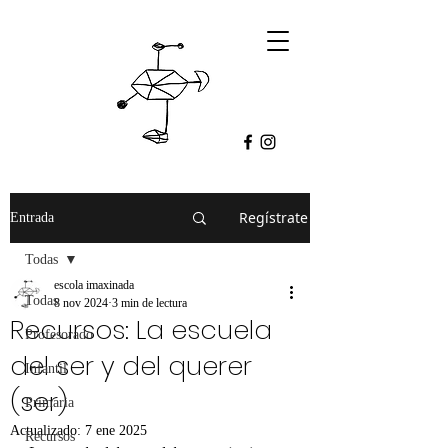
Regístrate
Entrada
Todas
escola imaxinada
Todas
8 nov 2024
3 min de lectura
Recursos: La escuela
Profesorado
del ser y del querer
Infantil
(ser)
Primaria
Actualizado:
7 ene 2025
Recursos