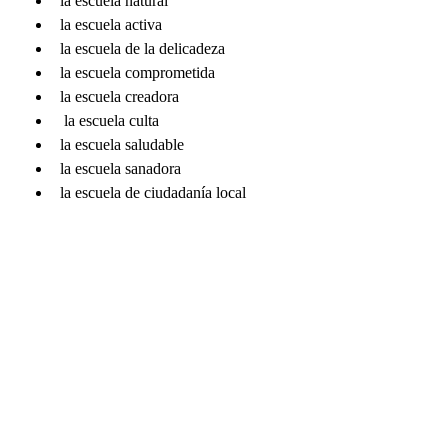
la escuela natural
la escuela activa
la escuela de la delicadeza
la escuela comprometida
la escuela creadora
 la escuela culta
la escuela saludable
la escuela sanadora
la escuela de ciudadanía local
la escuela de la esperanza y la 
voluntad
Cada una de estos apartados, 
interrelacionados entre sí, contiene una 
breve introducción justificativa para, a 
continuación, mostrar una serie de 
actividadesprofusamente ilustradas con 
fotografías a color. Mencionamos aquí, 
por afinidad con nuestra área, el apartado 