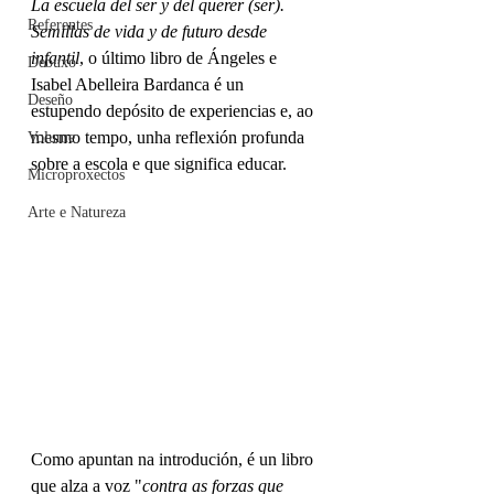
La escuela del ser y del querer (ser). 
Referentes
Semillas de vida y de futuro desde 
infantil
, o último libro de Ángeles e 
Debuxo
Isabel Abelleira Bardanca é un 
Deseño
estupendo depósito de experiencias e, ao 
mesmo tempo, unha reflexión profunda 
Volume
sobre a escola e que significa educar. 
Microproxectos
Arte e Natureza
Como apuntan na introdución, é un libro 
que alza a voz "
contra as forzas que 