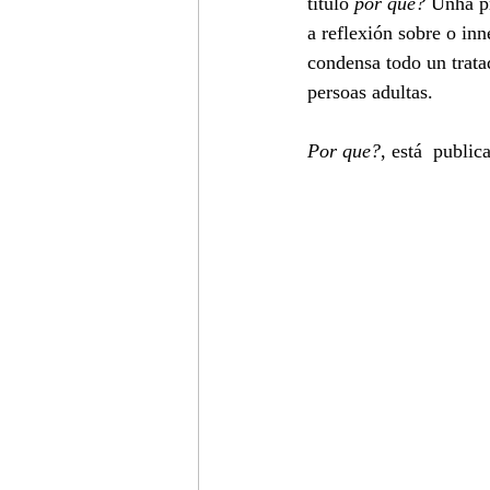
título 
por que?
 Unha p
a reflexión sobre o in
condensa todo un tratad
persoas adultas. 
Por que?
, está  publi