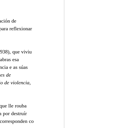
ación de 
para reflexionar 
938), que viviu 
abras esa 
cia e as súas 
es de 
o de violencia, 
que lle rouba 
 por destruír 
 corresponden co 