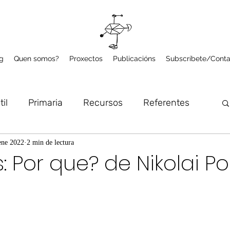
g
Quen somos?
Proxectos
Publicacións
Subscríbete/Conta
til
Primaria
Recursos
Referentes
lume
Microproxectos
Arte e Natureza
ene 2022
2 min de lectura
: Por que? de Nikolai P