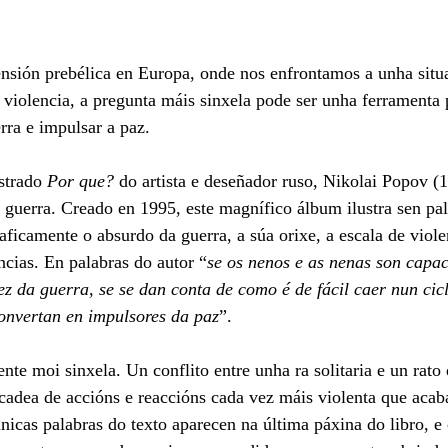
nsión prebélica en Europa, onde nos enfrontamos a unha situ
 violencia, a pregunta máis sinxela pode ser unha ferramenta 
rra e impulsar a paz.
strado
 Por que?
 do artista e deseñador ruso, Nikolai Popov (1
a guerra. Creado en 1995, este magnífico álbum ilustra sen pal
ficamente o absurdo da guerra, a súa orixe, a escala de violen
cias. En palabras do autor “
se os nenos e as nenas son capac
z da guerra, se se dan conta de como é de fácil caer nun cicl
convertan en impulsores da paz
”. 
nte moi sinxela. Un conflito entre unha ra solitaria e un rato 
 cadea de accións e reaccións cada vez máis violenta que acaba
únicas palabras do texto aparecen na última páxina do libro, e