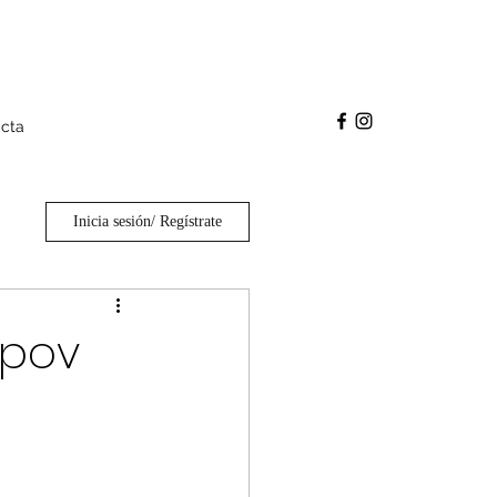
cta
Inicia sesión/ Regístrate
opov