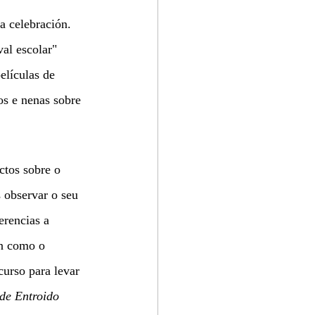
a celebración. 
al escolar" 
elículas de 
s e nenas sobre 
tos sobre o 
s observar o seu 
erencias a 
en como o 
curso para levar 
de Entroido