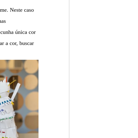
ume. Neste caso 
nas 
 cunha única cor 
r a cor, buscar 