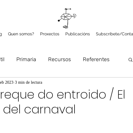
g
Quen somos?
Proxectos
Publicacións
Subscríbete/Conta
til
Primaria
Recursos
Referentes
lume
Microproxectos
Arte e Natureza
feb 2023
3 min de lectura
eque do entroido / El
del carnaval