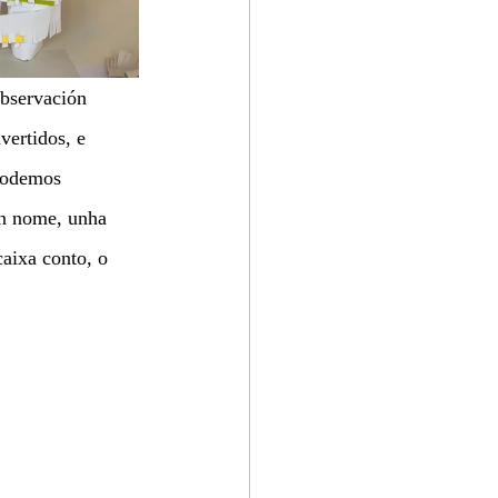
bservación 
vertidos, e 
 Podemos 
un nome, unha 
caixa conto, o 