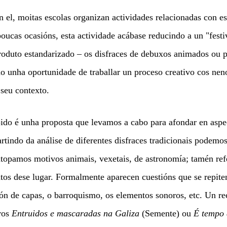
n el, moitas escolas organizan actividades relacionadas con es
oucas ocasións, esta actividade acábase reducindo a un "festiv
produto estandarizado – os disfraces de debuxos animados ou p
 unha oportunidade de traballar un proceso creativo cos neno
 seu contexto.
ido é unha proposta que levamos a cabo para afondar en aspec
artindo da análise de diferentes disfraces tradicionais podemo
atopamos motivos animais, vexetais, de astronomía; tamén ref
tos dese lugar. Formalmente aparecen cuestións que se repit
ión de capas, o barroquismo, os elementos sonoros, etc. Un re
ros 
Entruidos e mascaradas na Galiza
 (Semente) ou 
É tempo 