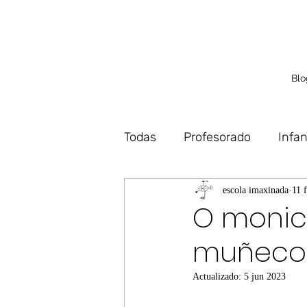
Blo
Todas
Profesorado
Infan
Debuxo
Deseño
Vo
escola imaxinada
11 
O monicr
muñeco 
Actualizado:
5 jun 2023