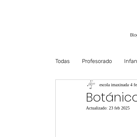
Blo
Todas
Profesorado
Infan
Debuxo
Deseño
Vo
escola imaxinada
4 f
Botánico
Actualizado:
23 feb 2025