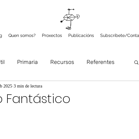
g
Quen somos?
Proxectos
Publicacións
Subscríbete/Conta
til
Primaria
Recursos
Referentes
lume
Microproxectos
Arte e Natureza
eb 2025
3 min de lectura
 Fantástico