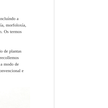
incluíndo a 
xía, morfoloxía, 
.​ Os termos 
do de plantas 
 recollemos 
e a modo de 
convencional e 