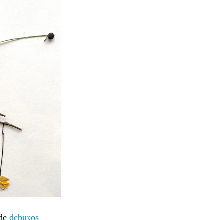
de 
debuxos 