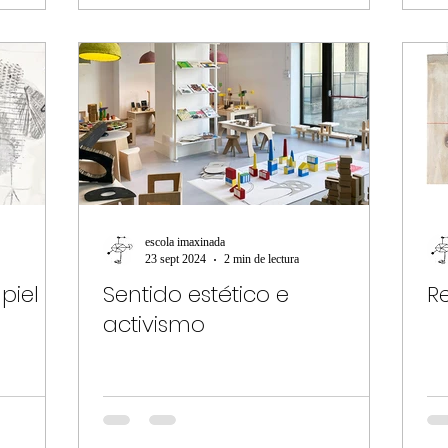
escola imaxinada
23 sept 2024
2 min de lectura
piel
Sentido estético e
Re
activismo