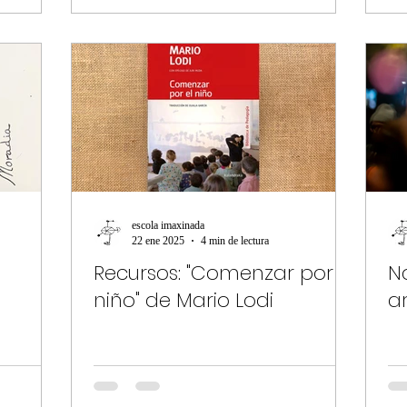
escola imaxinada
22 ene 2025
4 min de lectura
Recursos: "Comenzar por el
N
niño" de Mario Lodi
ar