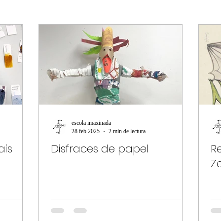
lume
Microproxectos
Arte e Natureza
escola imaxinada
28 feb 2025
2 min de lectura
ais
Disfraces de papel
R
Z