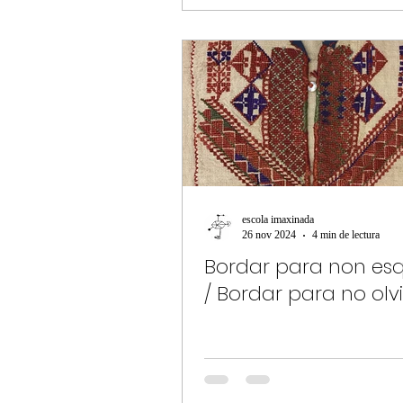
escola imaxinada
26 nov 2024
4 min de lectura
Bordar para non es
/ Bordar para no olv