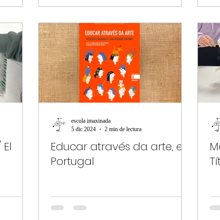
escola imaxinada
5 dic 2024
2 min de lectura
 El
Educar através da arte, en
M
Portugal
T