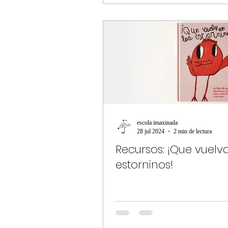
escola imaxinada
28 jul 2024
2 min de lectura
Recursos: ¡Que vuelv
estorninos!