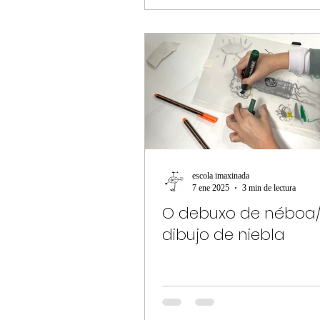
escola imaxinada
7 ene 2025
3 min de lectura
O debuxo de néboa/
dibujo de niebla