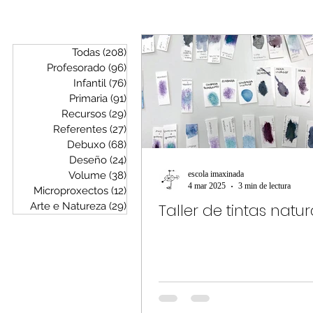
Debuxo
Deseño
Vo
Todas
(208)
208 entradas
Profesorado
(96)
96 entradas
Infantil
(76)
76 entradas
Primaria
(91)
91 entradas
Recursos
(29)
29 entradas
Referentes
(27)
27 entradas
Debuxo
(68)
68 entradas
Deseño
(24)
24 entradas
Volume
(38)
38 entradas
escola imaxinada
4 mar 2025
3 min de lectura
Microproxectos
(12)
12 entradas
Arte e Natureza
(29)
29 entradas
Taller de tintas natur