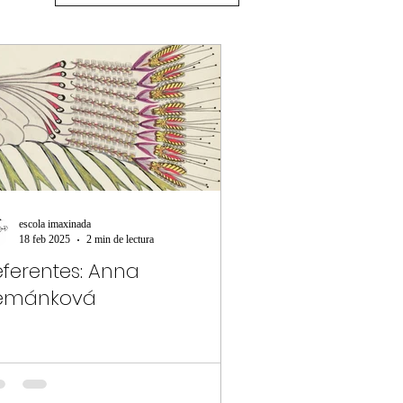
escola imaxinada
18 feb 2025
2 min de lectura
eferentes: Anna
emánková