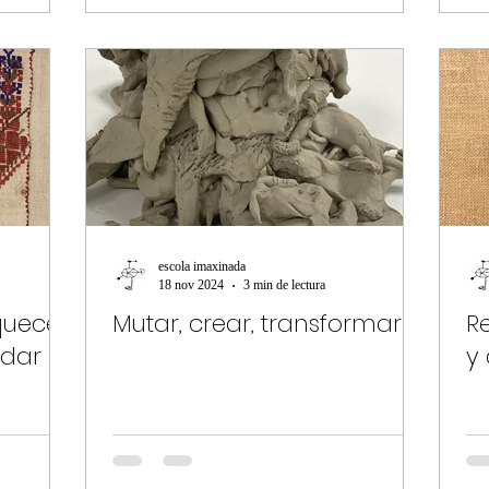
escola imaxinada
18 nov 2024
3 min de lectura
quecer
Mutar, crear, transformar
Re
idar
y 