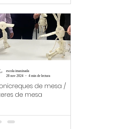
escola imaxinada
28 nov 2024
4 min de lectura
onicreques de mesa /
íteres de mesa