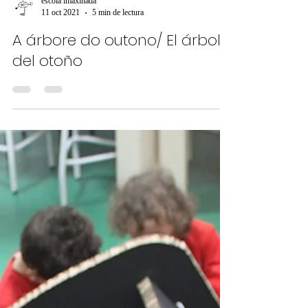
escola imaxinada
11 oct 2021
5 min de lectura
A árbore do outono/ El árbol
del otoño