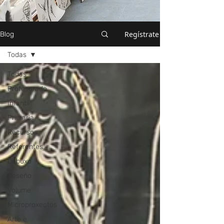
Regístrate
Blog
Todas
Todas
Profesorado
Infantil
Primaria
Recursos
Referentes
Debuxo
Deseño
Volume
Microproxectos
Arte e